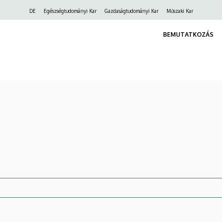
Felső
DE
Egészségtudományi Kar
Gazdaságtudományi Kar
Műszaki Kar
navigáció
BEMUTATKOZÁS