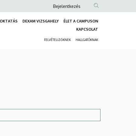
Anonim
Bejelentkezés
Felhasználói
OKTATÁS
DEXAM VIZSGAHELY
ÉLET A CAMPUSON
fiók
Fő
KAPCSOLAT
menüje
navigáció
FELVÉTELIZŐKNEK
HALLGATÓKNAK
Másodlagos
navigáció