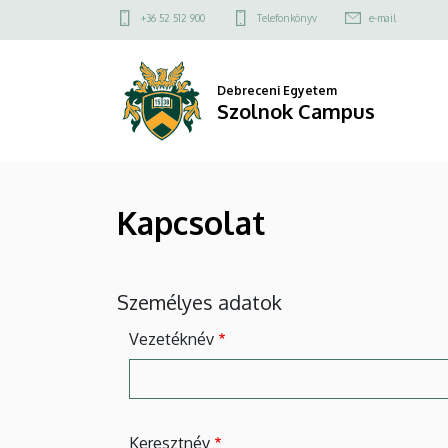
Kapcsolat
Ugrás
Felső
+36 52 512 900
Telefonkönyv
e-mail
a
kapcsolat
|
tartalomra
menü
Szolnok
Debreceni Egyetem
Szolnok Campus
Campus
Kapcsolat
Személyes adatok
Vezetéknév
Keresztnév