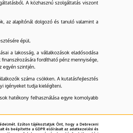
gáltatásból. A közhasznú szolgáltatás viszont
, az alapítónál dolgozó és tanuló valamint a
esztésére épül.
ásai a lakosság, a vállalkozások eladósodása
k finanszírozására fordítható pénz mennyisége,
z egyén szintjén.
vállalkozók száma csökken. A kutatásfejlesztés
 igényeket tudja kielégíteni.
rások hatékony felhasználása egyre komolyabb
urális feltételeire, a fejlesztés alatt álló
an bevonja a központi pályázati forrásokat, a
édelmét. Ezúton tájékoztatjuk Önt, hogy a Debreceni
it és beépítette a GDPR előírásait az adatkezelési és
k) - vállaltoknál maradható része - legjobban