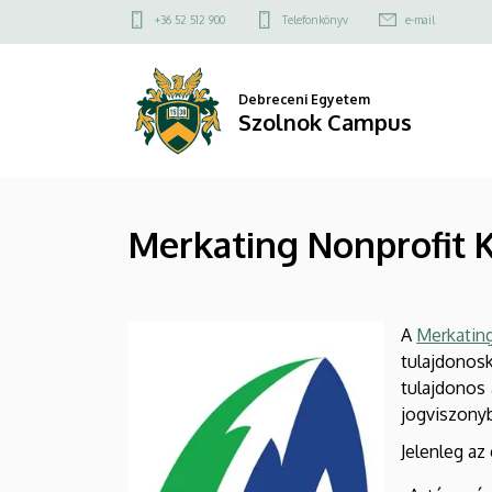
Merkating
Ugrás
Felső
+36 52 512 900
Telefonkönyv
e-mail
a
kapcsolat
Nonprofit
tartalomra
menü
Kft.
Debreceni Egyetem
Szolnok Campus
|
Szolnok
Merkating Nonprofit K
Campus
A
Merkating
tulajdonosk
tulajdonos 
jogviszonyb
Jelenleg a