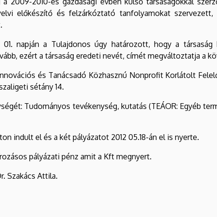
 a 2009-2010-es gazdasági évben külső társaságokkal szerző
yelvi előkészítő és felzárkóztató tanfolyamokat szervezett
.
ár 01. napján a Tulajdonos úgy határozott, hogy a társaság
ább, ezért a társaság eredeti nevét, címét megváltoztatja a k
Innovációs és Tanácsadó Közhasznú Nonprofit Korlátolt Felel
szaligeti sétány 14.
enységét: Tudományos tevékenység, kutatás (TEÁOR: Egyéb term
n indult el és a két pályázatot 2012 05.18-án el is nyerte.
ozásos pályázati pénz amit a Kft megnyert.
r. Szakács Attila.