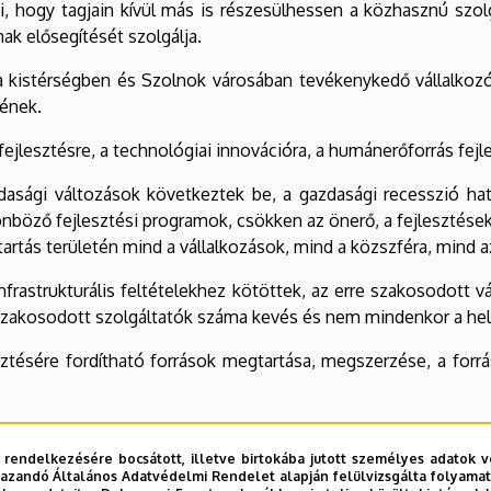
, hogy tagjain kívül más is részesülhessen a közhasznú szol
ak elősegítését szolgálja.
 kistérségben és Szolnok városában tevékenykedő vállalkozók
yének.
fejlesztésre, a technológiai innovációra, a humánerőforrás fejl
asági változások következtek be, a gazdasági recesszió hat
nböző fejlesztési programok, csökken az önerő, a fejlesztése
rtás területén mind a vállalkozások, mind a közszféra, mind a
frastrukturális feltételekhez kötöttek, az erre szakosodott 
zakosodott szolgáltatók száma kevés és nem mindenkor a helyi
esztésére fordítható források megtartása, megszerzése, a for
breceni Egyetem humán erőforrására, kiemelkedő infrastrukt
égítse a térség képzési kutatási igényeit úgy, hogy hatékony
 rendelkezésére bocsátott, illetve birtokába jutott személyes adatok v
azandó Általános Adatvédelmi Rendelet alapján felülvizsgálta folyamata
befizetendő járulékok (innovációs járulék, szakképzési járulé