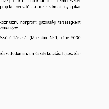
dve projektfeladatok látott el, felméréseket
, projekt megvalósításhoz szakmai anyagokat
 közhasznú nonprofit gazdasági társaságként
övetkezőre:
ősségű Társaság (Merkating Nkft), címe: 5000
észettudományi, műszaki kutatás, fejlesztés)