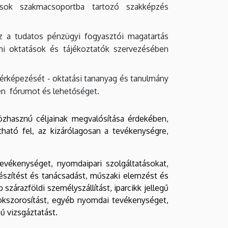
tások szakmacsoportba tartozó szakképzés
z a tudatos pénzügyi fogyasztói magatartás
mi oktatások és tájékoztatók szervezésében
térképezését - oktatási tananyag és tanulmány
den fórumot és lehetőséget.
közhasznú céljainak megvalósítása érdekében,
ató fel, az kizárólagosan a tevékenységre,
evékenységet, nyomdaipari szolgáltatásokat,
készítést és tanácsadást, műszaki elemzést és
 szárazföldi személyszállítást, iparcikk jellegű
sokszorosítást, egyéb nyomdai tevékenységet,
ű vizsgáztatást.