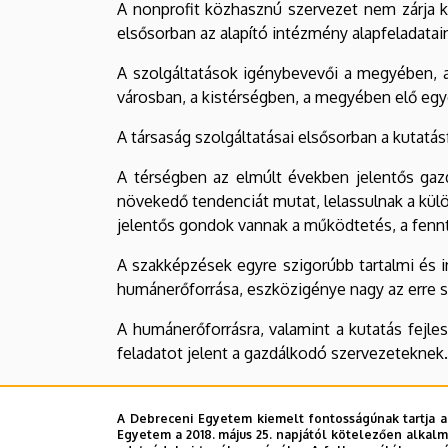
A nonprofit közhasznú szervezet nem zárja ki
elsősorban az alapító intézmény alapfeladatain
A szolgáltatások igénybevevői a megyében, a
városban, a kistérségben, a megyében elő eg
A társaság szolgáltatásai elsősorban a kutatás
A térségben az elmúlt években jelentős gazd
növekedő tendenciát mutat, lelassulnak a külö
jelentős gondok vannak a működtetés, a fennta
A szakképzések egyre szigorúbb tartalmi és in
humánerőforrása, eszközigénye nagy az erre s
A humánerőforrásra, valamint a kutatás fejl
feladatot jelent a gazdálkodó szervezeteknek.
A társaság tevékenységének célja, hogy a De
laborhátterére, kutató bázisára építve, kiel
A Debreceni Egyetem kiemelt fontosságúnak tartja a
Egyetem a 2018. május 25. napjától kötelezően alkalm
segítse vállalatokat abban, hogy az általuk 