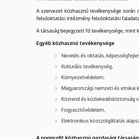
A szervezet közhasznú tevékenysége során oly
felsőoktatási intézmény felsőoktatási faladatai
A társaság bejegyzett fő tevékenysége, mint
Egyéb közhasznú tevékenysége
Nevelés és oktatás, képességfejles
Kulturális tevékenység,
Környezetvédelem,
Magyarországi nemzeti és etnikai 
Közrend és közlekedésbiztonság 
Fogyasztóvédelem,
Elektronikus közszolgáltatás alapsz
A nonprofit közhasznú gazdasági társasá