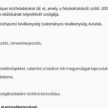
an közfeladatokat lát el, amely a felsőoktatásról szóló 2005
 ellátásának teljesítését szolgálja.
 közhasznú tevékenység: tudományos tevékenység, kutatás.
ztés, ismeretterjesztés,
kisebbségekkel, valamint a határon túli magyarsággal kapcsola
védelme,
olgáltatásként történő biztosítása.
g alaptevékenységei