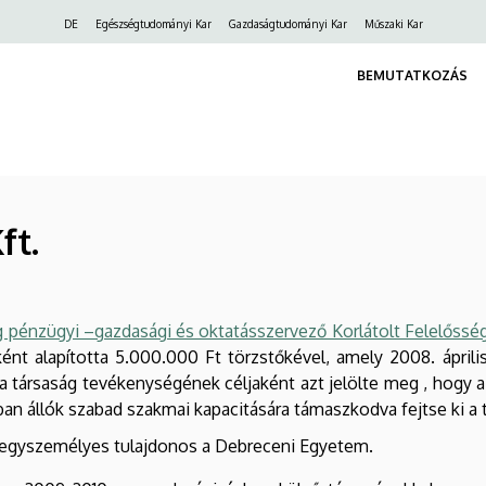
Felső
DE
Egészségtudományi Kar
Gazdaságtudományi Kar
Műszaki Kar
navigáció
BEMUTATKOZÁS
ft.
 pénzügyi –gazdasági és oktatásszervező Korlátolt Felelőssé
ént alapította 5.000.000 Ft törzstőkével, amely 2008. áprili
a társaság tevékenységének céljaként azt jelölte meg , hogy a v
an állók szabad szakmai kapacitására támaszkodva fejtse ki a
z egyszemélyes tulajdonos a Debreceni Egyetem.