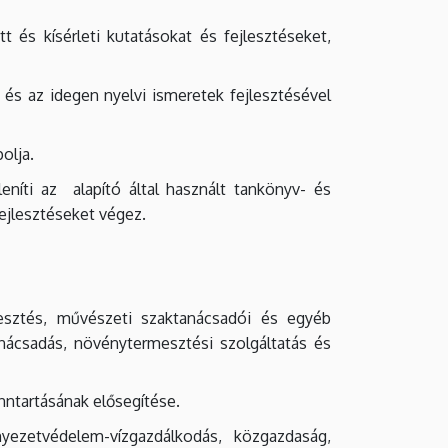
 és kísérleti kutatásokat és fejlesztéseket,
 és az idegen nyelvi ismeretek fejlesztésével
olja.
níti az alapító által használt tankönyv- és
ejlesztéseket végez.
lesztés, művészeti szaktanácsadói és egyéb
anácsadás, növénytermesztési szolgáltatás és
enntartásának elősegítése.
rnyezetvédelem-vízgazdálkodás, közgazdaság,