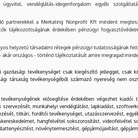
 ügyvitel, vendéglátás-idegenforgalom egyéb szolgálta
dő partnerekkel a Merkating Nonprofit Kft mindent megtes
ztók tájékozottságának érdekében pénzügyi fogyasztóvédel
ányos helyzetű társadalmi rétegek pénzügyi tudatosságának fel
 - akár országos - történő tájékoztatását amire megragad min
ű gazdasági tevékenységet csak kiegészítő jelleggel, csak 
ági társaság tevékenységéből származó nyereség nem oszth
 tevékenységének elősegítése érdekében végezhet kiadói t
 szervezését, munkahelyi vendéglátást, lapkiadást, szoftver
zését, titkári, fordítói tevékenységet, utazásszervezést, egyéb
kereskedelmet, hangfelvétel sokszorosítást, videofelvétel 
lattenyésztést, növénytermesztést, gépjárműjavítást, gépjárm