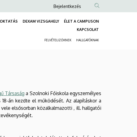
Anonim
Bejelentkezés
Felhasználói
OKTATÁS
DEXAM VIZSGAHELY
ÉLET A CAMPUSON
fiók
Fő
KAPCSOLAT
menüje
navigáció
FELVÉTELIZŐKNEK
HALLGATÓKNAK
Másodlagos
navigáció
gű Társaság
a Szolnoki Főiskola egyszemélyes
s 18-án kezdte el működését. Az alapításkor a
ele elsősorban közalkalmazotti , ill. hallgatói
 tevékenységét.