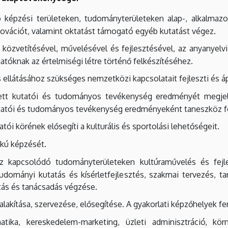
képzési területeken, tudományterületeken alap-, alkalmazott
ovációt, valamint oktatást támogató egyéb kutatást végez.
özvetítésével, művelésével és fejlesztésével, az anyanyelvi
lgatóknak az értelmiségi létre történő felkészítéséhez.
s ellátásához szükséges nemzetközi kapcsolatait fejleszti és áp
zett kutatói és tudományos tevékenység eredményét megjele
kutatói és tudományos tevékenység eredményeként taneszköz f
tói körének elősegíti a kulturális és sportolási lehetőségeit.
okú képzését.
hoz kapcsolódó tudományterületeken kultúraművelés és fej
dományi kutatás és kísérletfejlesztés, szakmai tervezés, t
atás és tanácsadás végzése.
alakítása, szervezése, elősegítése. A gyakorlati képzőhelyek f
matika, kereskedelem-marketing, üzleti adminisztráció, kö