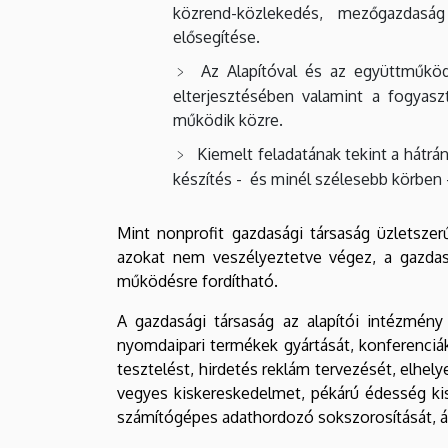
közrend-közlekedés, mezőgazdaság
elősegítése.
Az Alapítóval és az együttműkö
elterjesztésében valamint a fogyas
működik közre.
Kiemelt feladatának tekint a hátr
készítés - és minél szélesebb körben
Mint nonprofit gazdasági társaság üzletszer
azokat nem veszélyeztetve végez, a gazdas
működésre fordítható.
A gazdasági társaság az alapítói intézmény
nyomdaipari termékek gyártását, konferenciák
tesztelést, hirdetés reklám tervezését, elhelye
vegyes kiskereskedelmet, pékárú édesség kis
számítógépes adathordozó sokszorosítását, ál