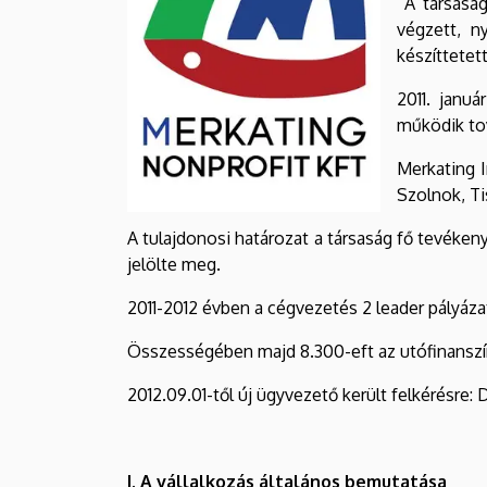
A társaság
végzett, n
készíttetett
2011. janu
működik tov
Merkating 
Szolnok, Ti
A tulajdonosi határozat a társaság fő tevék
jelölte meg.
2011-2012 évben a cégvezetés 2 leader pályázato
Összességében majd 8.300-eft az utófinanszír
2012.09.01-től új ügyvezető került felkérésre: D
I. A vállalkozás általános bemutatása