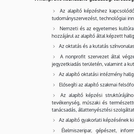
Az alapító képzéshez kapcsolódó 
tudományszervezést, technológiai inn
Nemzeti és az egyetemes kultúra k
hozzájárul az alapító által képzett hal
Az oktatás és a kutatás színvonala
A nonprofit szervezet által vég
jegyzetkiadás területén, valamint a 
Az alapító oktatási intézmény hallga
Elősegíti az alapító szakmai felsőf
Az alapító képzési struktúrájá
tevékenység, műszaki és természettu
tanácsadás, állattenyésztési szolgált
Az alapító gyakorlati képzésének ki
Élelmiszeripar, gépészet, infor