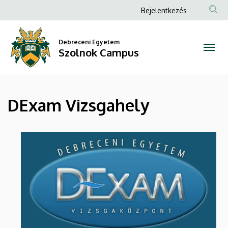
DExam
Ugrás
Anonim
Bejelentkezés
a
Felhasználói
Vizsgahely
tartalomra
fiók
Debreceni Egyetem
|
Szolnok Campus
menüje
Szolnok
Campus
DExam Vizsgahely