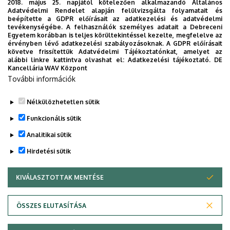
Csütörtök: 9.00 – 12.00, 13.00 – 15.00
2018. május 25. napjától kötelezően alkalmazandó Általános
Adatvédelmi Rendelet alapján felülvizsgálta folyamatait és
beépítette a GDPR előírásait az adatkezelési és adatvédelmi
tevékenységébe. A felhasználók személyes adatait a Debreceni
Ügyfélszolgálat-vezető neve:
Eszesné Kovács
Egyetem korábban is teljes körültekintéssel kezelte, megfelelve az
Krisztina
érvényben lévő adatkezelési szabályozásoknak. A GDPR előírásait
követve frissítettük Adatvédelmi Tájékoztatónkat, amelyet az
alábbi linkre kattintva olvashat el:
Adatkezelési tájékoztató.
DE
Bővebb információ a DExam vizsgáról
Kancellária WAV Központ
További információk
Jelentkezés a vizsgára
Nélkülözhetetlen sütik
Legutóbbi frissítés:
2023. 04. 14. 09:01
Funkcionális sütik
Analitikai sütik
Hirdetési sütik
KIVÁLASZTOTTAK MENTÉSE
WITHDRAW CONSENT
Adatvédelem
Adatvédelem
ÖSSZES ELUTASÍTÁSA
Technikai információk